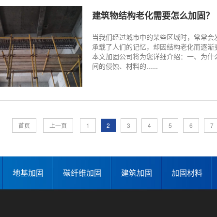
建筑物结构老化需要怎么加固？
当我们经过城市中的某些区域时，常常会
承载了人们的记忆，却因结构老化而逐渐
本文加固公司将为您详细介绍：一、为什
间的侵蚀、材料的......
首页
上一页
1
2
3
4
5
6
7
地基加固
碳纤维加固
建筑加固
加固材料