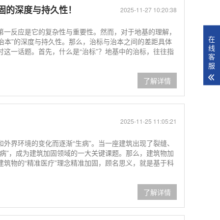
固的深度与持久性！
2025-11-27 10:20:38
第一反应是它的复杂性与重要性。然而，对于地基的理解，
在
“治本”的深度与持久性。那么，治标与治本之间的差距具体
线
讨这一话题。首先，什么是“治标”？地基中的治标，往往指
客
服
了解详情
2025-11-25 11:05:21
和外界环境的变化而逐渐“生病”。当一座建筑出现了裂缝、
治病”，成为建筑加固领域的一大关键课题。那么，建筑物加
建筑物的“精准医疗”理念精准加固，顾名思义，就是基于科
了解详情