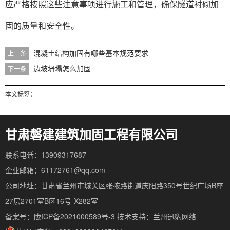
应严格按照这些注意事项进行施工和管理，确保隧道衬砌加
固的质量和安全性。
混凝土结构加固有哪些基本规范要求
上一条
边坡坍塌怎么加固
下一条
本文标签：
甘肃磐建建筑加固工程有限公司
联系电话：13909317687
企业邮箱：61172761@qq.com
公司地址：甘肃省兰州市城关区张掖路街道庆阳路350号世纪广场B座
27层2701室B区16号-X282室
备案号：陇ICP备2021000589号-3
技术支持：
兰州迅豹网络